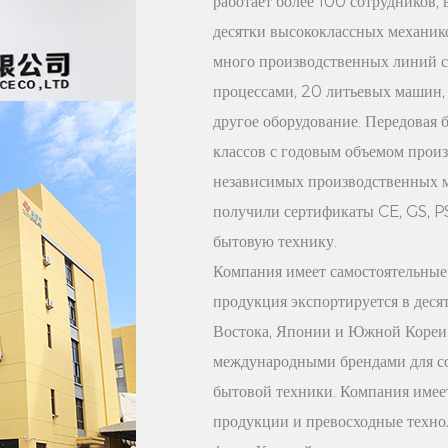
работает более 100 сотрудников,
дому.
десятки высококлассных механико
8. Высокая долговечно
много производственных линий 
из высококачественно
процессами, 20 литьевых машин, 
износостойкостью, ко
другое оборудование. Передовая
антивозрастными свойс
классов с годовым объемом про
повредить даже после
независимых производственных 
позволяет приобрести 
получили сертификаты CE, GS, P
9. Послепродажное об
бытовую технику.
вам высококачественн
Компания имеет самостоятельные 
у вас возникнут каки
продукция экспортируется в деся
использования, вы мож
Востока, Японии и Южной Кореи.
мы искренне ответим 
международными брендами для со
бытовой техники. Компания имее
Таким образом, эта бе
продукции и превосходные технол
брюк благодаря высок