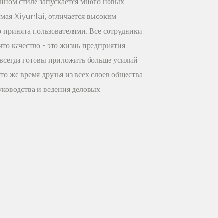
нном стиле запускается много новых
 высокой несущей способности и
мая Xiyunlai, отличается высоким
ам и преимуществам стала
о принята пользователями. Все сотрудники
ной мебелью в современных домах.
то качество - это жизнь предприятия,
вляетесь ли вы потребителем, который
 всегда готовы приложить больше усилий
 и простой домашний стиль или
 то же время друзья из всех слоев общества
 практичность и экономичность, эта
уководства и ведения деловых
анет вашим идеальным выбором.
вой гардероб белую модную
для брюк, которая сделает вашу жизнь