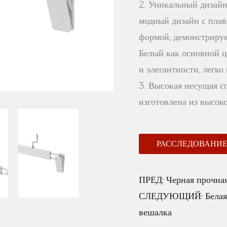
2. Уникальный дизайн
модный дизайн с плав
формой, демонстрируя
Белый как основной 
и элегантности, легко
3. Высокая несущая с
изготовлена ​​из высо
хорошую несущую спо
Преимущества продук
РАССЛЕДОВАНИ
1. Гарантия качества:
для брюк изготовлена 
ПРЕД:
Черная прочная
материалов и проходи
СЛЕДУЮЩИЙ:
Белая
гарантировать надежн
вешалка
вам с уверенностью п