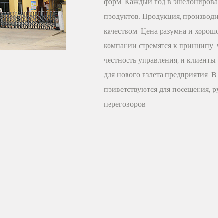
форм. Каждый год в эшелонирова
уникальному дизайну,
продуктов. Продукция, производи
другим характеристик
качеством. Цена разумна и хорош
незаменимой практич
компании стремятся к принципу, ч
Независимо от того, я
честность управления, и клиенты
предпочитает модный
для нового взлета предприятия. В
обращает внимание на
приветствуются для посещения, р
вешалка для брюк ст
переговоров.
Спешите добавить в с
пластиковую вешалку 
прекраснее!