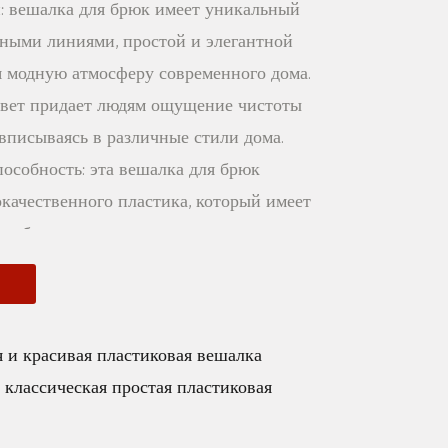
: вешалка для брюк имеет уникальный
ными линиями, простой и элегантной
 модную атмосферу современного дома.
цвет придает людям ощущение чистоты
 вписываясь в различные стили дома.
пособность: эта вешалка для брюк
кокачественного пластика, который имеет
собность.
та:
Е
 эта белая модная пластиковая вешалка
​​из высококачественных пластиковых
 и красивая пластиковая вешалка
т строгие испытания качества, чтобы
 классическая простая пластиковая
ое качество продукции, что позволяет
окупать и использовать ее со спокойной