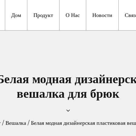
Дом
Продукт
О Нас
Новости
Связ
лая модная дизайнерск
вешалка для брюк
т
/
Вешалка
/
Белая модная дизайнерская пластиковая ве