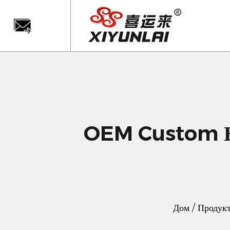
OEM Custom Бе
Дом
/
Продук