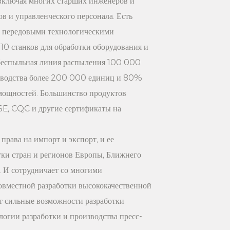
 включая многих старших инженеров и
в и управленческого персонала. Есть
сть: эта вешалка для брюк изготовлена ​​
с передовыми технологическими
го пластика, обладает хорошей
10 станков для обработки оборудования и
ррозионной стойкостью и
 беспыльная линия распыления 100 000
твами, что гарантирует, что ее нелегко
изводства более 200 000 единиц и 80%
 длительного использования, что
мощностей. Большинство продуктов
один раз. и пользуемся много лет.
SE, CQC и другие сертификаты на
служивание: мы обещаем предоставить
ое послепродажное обслуживание. Если
права на импорт и экспорт, и ее
е-либо проблемы во время
тки стран и регионов Европы, Ближнего
ете связаться с нами в любое время,
 И сотрудничает со многими
и обслужим вас.
вместной разработки высококачественной
т сильные возможности разработки
лая модная пластиковая вешалка для
огии разработки и производства пресс-
окачественному материалу,