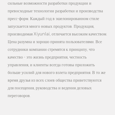
сильные возможности разработки продукции и
сроком службы.
превосходные технологии разработки и производства
6. Красивый внешний вид: Деревянный вид вешалки для
пресс-форм. Каждый год в эшелонированном стиле
брюк из массива дерева естественный и красивый,
запускается много новых продуктов. Продукция,
производимая Xiyunlai, отличается высоким качеством.
гармонирующий с домашней обстановкой. Будь то
Цена разумна и хорошо принята пользователями. Все
современный минималистский стиль или традиционный
сотрудники компании стремятся к принципу, что
классический стиль, вешалка для брюк из массива дерева
качество - это жизнь предприятия, честность
может добавить в дом ощущение тепла и комфорта.
управления, и клиенты всегда готовы приложить
7. Легко чистить: поверхность вешалки для брюк из
больше усилий для нового взлета предприятия. В то же
время друзья из всех слоев общества приветствуются
цельного дерева гладкая и плоская, что облегчает чистку.
для посещения, руководства и ведения деловых
Просто используйте влажную ткань, чтобы вытереть пыль и
переговоров.
пятна, чтобы сохранить чистоту и порядок.
8. Широкая применимость: вешалка для брюк из цельного