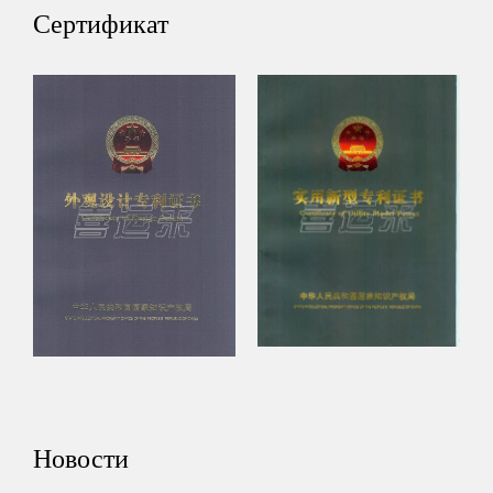
дерева подходит для различных случаев и сезонов, будь то
Сертификат
дома, гостиницы, офисы и т. д. Она может удовлетворить
различные потребности. В то же время вешалка для брюк из
массива дерева также подходит для различных типов брюк,
таких как джинсы, классические брюки, спортивные брюки
и т. д.
9. Вариант подарка: вешалка для брюк из массива дерева не
только практична, но и декоративна, что делает ее отличным
выбором в качестве подарка для семьи и друзей. Будь то
день рождения, праздник или особый случай, например,
свадьба, вешалка для брюк из массива дерева может стать
уникальным и практичным подарком.
Новости
Краткое содержание: