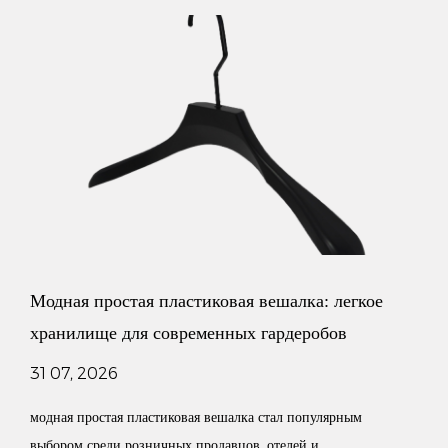
Легкая и практичная вешалка для брюк из массива дерева с
металлическим крючком – это высококачественный предмет
домашнего обихода. Он изготовлен из высококачественных
материалов из твердой древесины и имеет такие
особенности, как легкий вес и практичность, металлический
крючок и внешний вид дерева. В то же время вешалка для
брюк из цельного дерева также имеет такие преимущества,
как многофункциональное хранение, индивидуальное
Модная простая пластиковая вешалка: легкое
обслуживание, защита окружающей среды и здоровья,
хранилище для современных гардеробов
высокая долговечность, красивый внешний вид, простота
31 07, 2026
очистки, широкая применимость, варианты подарков и
модная простая пластиковая вешалка стал популярным
разумная цена. Будь то семейная жизнь или поездка,
выбором среди розничных продавцов, отелей и