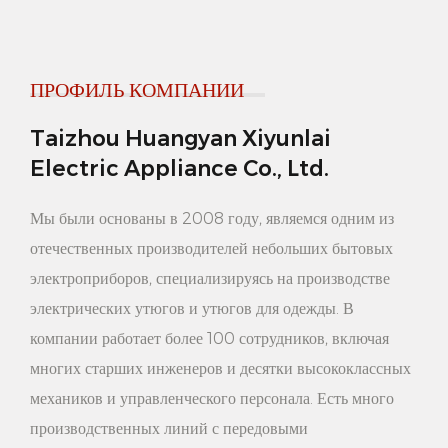
упорядоченной. легкий доступ.
2. Разумная цена: цена на вешалки для брюк из массива
ПРОФИЛЬ КОМПАНИИ
дерева относительно разумная, что может не только
удовлетворить потребности потребителей, но также
Taizhou Huangyan Xiyunlai
Electric Appliance Co., Ltd.
обеспечить качество и производительность продукта.
Купить вешалку для брюк из массива дерева – экономически
Мы были основаны в 2008 году, являемся одним из
выгодный выбор.
отечественных производителей небольших бытовых
3. Индивидуальное обслуживание: мы предоставляем
электроприборов, специализируясь на производстве
электрических утюгов и утюгов для одежды. В
индивидуальное обслуживание, которое может быть
компании работает более 100 сотрудников, включая
персонализировано в соответствии с потребностями и
многих старших инженеров и десятки высококлассных
предпочтениями клиентов. Будь то размер, цвет или стиль,
механиков и управленческого персонала. Есть много
все можно отрегулировать в соответствии с требованиями
производственных линий с передовыми