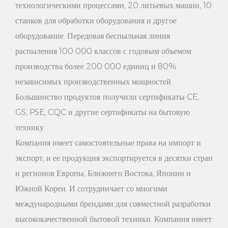
заказчика и удовлетворить различные потребности
технологическими процессами, 20 литьевых машин, 10
станков для обработки оборудования и другое
клиентов.
оборудование. Передовая беспыльная линия
4. Защита окружающей среды и здоровье: вешалка для брюк
распыления 100 000 классов с годовым объемом
из цельного дерева изготовлена ​​из натуральных материалов
производства более 200 000 единиц и 80%
из твердой древесины без добавления каких-либо вредных
независимых производственных мощностей.
веществ, что безвредно для окружающей среды и здоровья
Большинство продуктов получили сертификаты CE,
GS, PSE, CQC и другие сертификаты на бытовую
человека. Использование вешалки для брюк из массива
технику.
дерева позволяет защитить вашу одежду от химического
Компания имеет самостоятельные права на импорт и
загрязнения и вести здоровый образ жизни.
экспорт, и ее продукция экспортируется в десятки стран
5. Высокая долговечность: твердая древесина обладает
и регионов Европы, Ближнего Востока, Японии и
хорошей долговечностью, после тщательной обработки и
Южной Кореи. И сотрудничает со многими
международными брендами для совместной разработки
полировки вешалка для брюк из массива дерева нелегко
высококачественной бытовой техники. Компания имеет
деформируется, меняется или выцветает, с длительным