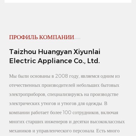
обстановку и не будут навязчивыми.
5. Настраиваемость: эта вешалка для одежды поддерживает
услугу индивидуальной настройки: вы можете выбрать
ПРОФИЛЬ КОМПАНИИ
различные материалы из массива дерева, цвета и размеры в
соответствии с вашими потребностями и предпочтениями,
Taizhou Huangyan Xiyunlai
Electric Appliance Co., Ltd.
чтобы создать свою собственную персонализированную
вешалку.
Мы были основаны в 2008 году, являемся одним из
Преимущества продукта:
отечественных производителей небольших бытовых
1. Надежное качество: эта вешалка изготовлена ​​из массива
электроприборов, специализируясь на производстве
электрических утюгов и утюгов для одежды. В
дерева и металлических крючков, что обеспечивает
компании работает более 100 сотрудников, включая
надежное качество продукта. Материал из массива дерева
многих старших инженеров и десятки высококлассных
обладает хорошей устойчивостью к сжатию и изгибу, а
механиков и управленческого персонала. Есть много