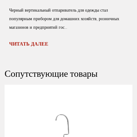
вашу домашнюю жизнь лучше.
ватель для одежды стал
Котел и паровой тракт Котел является основным. Алюминиевые
 домашних хозяйств, розничных
котлы быстро нагреваются и сто
ос...
подвергаются корро...
ЧИТАТЬ ДАЛЕЕ
Сопутствующие товары