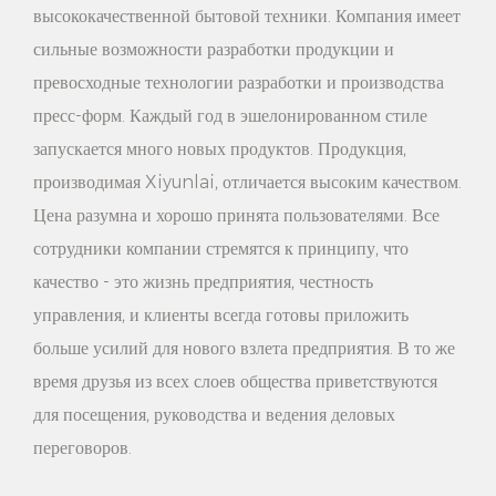
высококачественной бытовой техники. Компания имеет
ежедневных потребностей.
сильные возможности разработки продукции и
4. Защита окружающей среды и здоровья: эта вешалка
превосходные технологии разработки и производства
изготовлена ​​из массива дерева, не выделяет вредных
пресс-форм. Каждый год в эшелонированном стиле
веществ и безвредна для организма человека. Материал из
запускается много новых продуктов. Продукция,
производимая Xiyunlai, отличается высоким качеством.
массива дерева обладает хорошими теплоизоляционными
Цена разумна и хорошо принята пользователями. Все
характеристиками, может эффективно защищать одежду от
сотрудники компании стремятся к принципу, что
влаги и плесени, обеспечивая чистоту одежды.
качество - это жизнь предприятия, честность
5. Гибкость настройки: эта вешалка для одежды
управления, и клиенты всегда готовы приложить
поддерживает услугу индивидуальной настройки: вы
больше усилий для нового взлета предприятия. В то же
время друзья из всех слоев общества приветствуются
можете выбрать различные материалы из массива дерева,
для посещения, руководства и ведения деловых
цвета и размеры в соответствии с вашими потребностями и
переговоров.
предпочтениями, чтобы создать свою собственную