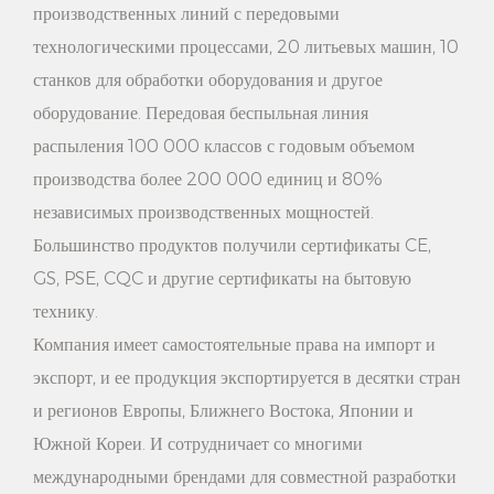
металлический крючок обладает хорошей несущей
производственных линий с передовыми
способностью, что делает вешалку более стабильной и
технологическими процессами, 20 литьевых машин, 10
станков для обработки оборудования и другое
надежной во время использования.
оборудование. Передовая беспыльная линия
2. Высокая долговечность: сочетание цельного дерева и
распыления 100 000 классов с годовым объемом
металлических крючков делает эту вешалку долговечной.
производства более 200 000 единиц и 80%
Материал из массива дерева нелегко носить, а
независимых производственных мощностей.
металлический крючок специально обработан и не ржавеет,
Большинство продуктов получили сертификаты CE,
GS, PSE, CQC и другие сертификаты на бытовую
что продлевает срок службы вешалки.
технику.
3. Высокая практичность: дизайн этой вешалки простой и
Компания имеет самостоятельные права на импорт и
просторный, плавные линии, не только красивые и щедрые,
экспорт, и ее продукция экспортируется в десятки стран
но и практичные. Металлический крючок обладает высокой
и регионов Европы, Ближнего Востока, Японии и
несущей способностью и может использоваться для
Южной Кореи. И сотрудничает со многими
международными брендами для совместной разработки
загрузки более тяжелой одежды для удовлетворения ваших