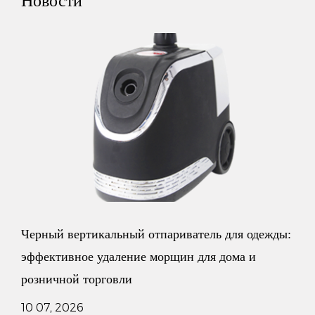
Новости
длительный срок службы и практичность.
Короче говоря, вешалка с деревянным металлическим
крючком в классическом стиле отличается
высококачественным материалом из цельного дерева,
металлическим крючком, классическим стилем, цветом
дерева и другими характеристиками, а также надежным
качеством, долговечностью, практичностью, защитой
окружающей среды и здоровья, гибкой настройкой,
широкими возможностями. Широкий спектр сценариев
й отпариватель для одежды:
Фабрика вертикальных о
применения, простота установки и разумные ценовые
ие морщин для дома и
одежды: что отличает ма
преимущества стали незаменимой практичной мебелью в
одежды, от плевательниц
домашней жизни. Выберите эту вешалку, чтобы сделать
03 07, 2026